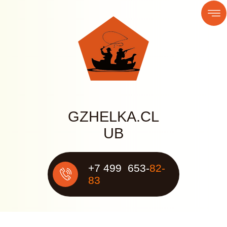
GZHELKА.CL
UB
+7 499 653-
82-
83